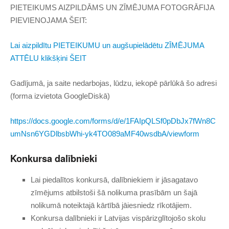
PIETEIKUMS AIZPILDĀMS UN ZĪMĒJUMA FOTOGRĀFIJA
PIEVIENOJAMA ŠEIT:
Lai aizpildītu PIETEIKUMU un augšupielādētu ZĪMĒJUMA
ATTĒLU klikšķini ŠEIT
Gadījumā, ja saite nedarbojas, lūdzu, iekopē pārlūkā šo adresi
(forma izvietota GoogleDiskā)
https://docs.google.com/forms/d/e/1FAIpQLSf0pDbJx7fWn8C
umNsn6YGDlbsbWhi-yk4TO089aMF40wsdbA/viewform
Konkursa dalībnieki
Lai piedalītos konkursā, dalībniekiem ir jāsagatavo
zīmējums atbilstoši šā nolikuma prasībām un šajā
nolikumā noteiktajā kārtībā jāiesniedz rīkotājiem.
Konkursa dalībnieki ir Latvijas vispārizglītojošo skolu