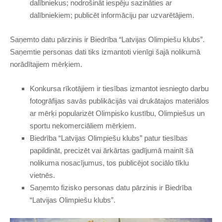
dalībniekus; nodrošināt iespēju sazināties ar
dalībniekiem; publicēt informāciju par uzvarētājiem.
Saņemto datu pārzinis ir Biedrība “Latvijas Olimpiešu klubs”.
Saņemtie personas dati tiks izmantoti vienīgi šajā nolikumā
norādītajiem mērķiem.
Konkursa rīkotājiem ir tiesības izmantot iesniegto darbu
fotogrāfijas savās publikācijās vai drukātajos materiālos
ar mērķi popularizēt Olimpisko kustību, Olimpiešus un
sportu nekomerciāliem mērķiem.
Biedrība “Latvijas Olimpiešu klubs” patur tiesības
papildināt, precizēt vai ārkārtas gadījumā mainīt šā
nolikuma nosacījumus, tos publicējot sociālo tīklu
vietnēs.
Saņemto fizisko personas datu pārzinis ir Biedrība
“Latvijas Olimpiešu klubs”.