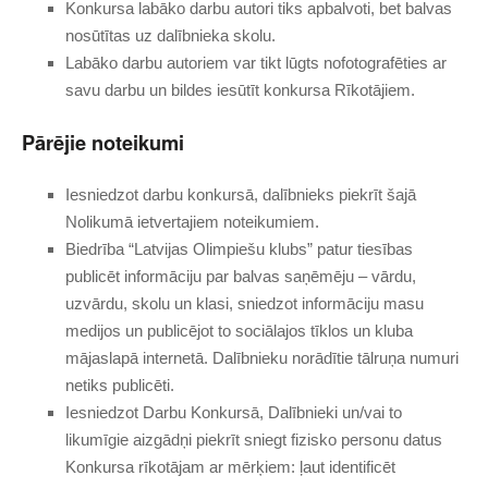
Konkursa labāko darbu autori tiks apbalvoti, bet balvas
nosūtītas uz dalībnieka skolu.
Labāko darbu autoriem var tikt lūgts nofotografēties ar
savu darbu un bildes iesūtīt konkursa Rīkotājiem.
Pārējie noteikumi
Iesniedzot darbu konkursā, dalībnieks piekrīt šajā
Nolikumā ietvertajiem noteikumiem.
Biedrība “Latvijas Olimpiešu klubs” patur tiesības
publicēt informāciju par balvas saņēmēju – vārdu,
uzvārdu, skolu un klasi, sniedzot informāciju masu
medijos un publicējot to sociālajos tīklos un kluba
mājaslapā internetā. Dalībnieku norādītie tālruņa numuri
netiks publicēti.
Iesniedzot Darbu Konkursā, Dalībnieki un/vai to
likumīgie aizgādņi piekrīt sniegt fizisko personu datus
Konkursa rīkotājam ar mērķiem: ļaut identificēt