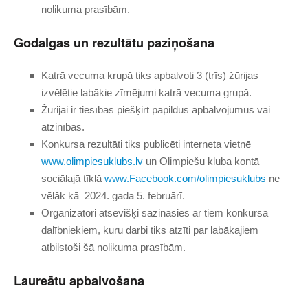
nolikuma prasībām.
Godalgas un rezultātu paziņošana
Katrā vecuma krupā tiks apbalvoti 3 (trīs) žūrijas
izvēlētie labākie zīmējumi katrā vecuma grupā.
Žūrijai ir tiesības piešķirt papildus apbalvojumus vai
atzinības.
Konkursa rezultāti tiks publicēti interneta vietnē
www.olimpiesuklubs.lv
un Olimpiešu kluba kontā
sociālajā tīklā
www.Facebook.com/olimpiesuklubs
ne
vēlāk kā 2024. gada 5. februārī.
Organizatori atsevišķi sazināsies ar tiem konkursa
dalībniekiem, kuru darbi tiks atzīti par labākajiem
atbilstoši šā nolikuma prasībām.
Laureātu apbalvošana