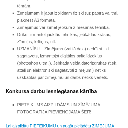
tēmām.
Zīmējumam ir jābūt izpildītam fiziski (uz papīra vai tml.
plaknes) A3 formātā.
Zīmējumus var zīmēt jebkurā zīmēšanas tehnikā.
Drīkst izmantot jauktās tehnikas, jebkādas krāsas,
zīmuļus, krītiņus, utt.
UZMANĪBU – Zīmējums (vai tā daļa) nedrīkst tikt
sagatavots, izmantojot digitālos palīglīdzekļus
(photoshop u.tml.). Jebkāda veida datorizdrukas (t.sk.
attēli un elektroniski sagatavoti zīmējumi) netiks
uzskatītas par zīmējumu un darbs netiks vērtēts.
Konkursa darbu iesniegšanas kārtība
PIETEIKUMS AIZPILDĀMS UN ZĪMĒJUMA
FOTOGRĀFIJA PIEVIENOJAMA ŠEIT:
Lai aizpildītu PIETEIKUMU un augšupielādētu ZĪMĒJUMA