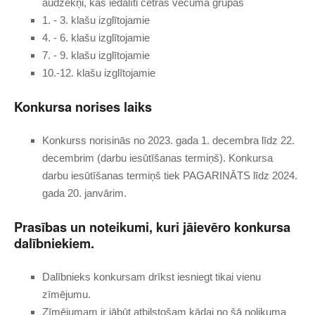
audzēkņi, kas iedalīti četrās vecuma grupās
1. - 3. klašu izglītojamie
4. - 6. klašu izglītojamie
7. - 9. klašu izglītojamie
10.-12. klašu izglītojamie
Konkursa norises laiks
Konkurss norisinās no 2023. gada 1. decembra līdz 22.
decembrim (darbu iesūtīšanas termiņš). Konkursa
darbu iesūtīšanas termiņš tiek PAGARINĀTS līdz 2024.
gada 20. janvārim.
Prasības un noteikumi, kuri jāievēro konkursa
dalībniekiem.
Dalībnieks konkursam drīkst iesniegt tikai vienu
zīmējumu.
Zīmējumam ir jābūt atbilstošam kādai no šā nolikuma