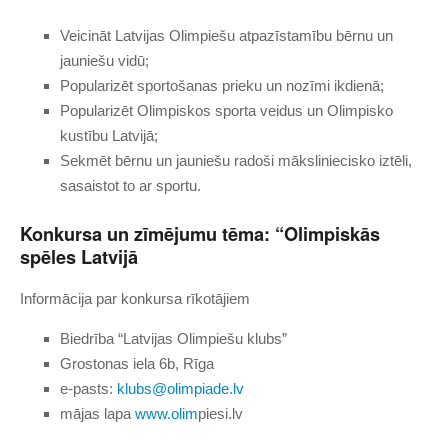
Veicināt Latvijas Olimpiešu atpazīstamību bērnu un
jauniešu vidū;
Popularizēt sportošanas prieku un nozīmi ikdienā;
Popularizēt Olimpiskos sporta veidus un Olimpisko
kustību Latvijā;
Sekmēt bērnu un jauniešu radoši māksliniecisko iztēli,
sasaistot to ar sportu.
Konkursa un zīmējumu tēma: “Olimpiskās
spēles Latvijā
Informācija par konkursa rīkotājiem
Biedrība “Latvijas Olimpiešu klubs”
Grostonas iela 6b, Rīga
e-pasts:
klubs@olimpiade.lv
mājas lapa
www.olim
piesi.lv