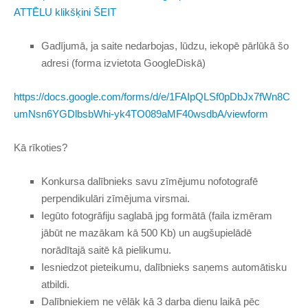
ATTĒLU klikšķini ŠEIT
Gadījumā, ja saite nedarbojas, lūdzu, iekopē pārlūkā šo
adresi (forma izvietota GoogleDiskā)
https://docs.google.com/forms/d/e/1FAIpQLSf0pDbJx7fWn8C
umNsn6YGDlbsbWhi-yk4TO089aMF40wsdbA/viewform
Kā rīkoties?
Konkursa dalībnieks savu zīmējumu nofotografē
perpendikulāri zīmējuma virsmai.
Iegūto fotogrāfiju saglabā jpg formātā (faila izmēram
jābūt ne mazākam kā 500 Kb) un augšupielādē
norādītajā saitē kā pielikumu.
Iesniedzot pieteikumu, dalībnieks saņems automātisku
atbildi.
Dalībniekiem ne vēlāk kā 3 darba dienu laikā pēc