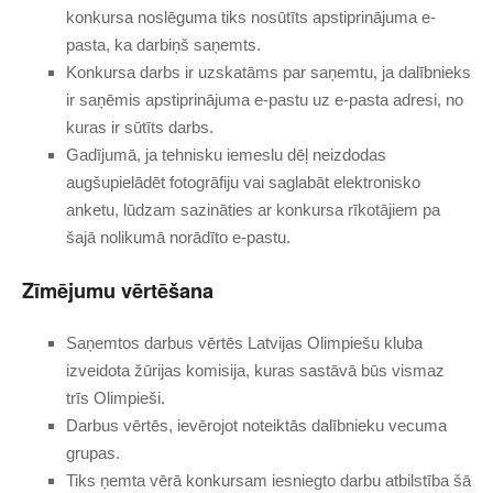
konkursa noslēguma tiks nosūtīts apstiprinājuma e-
pasta, ka darbiņš saņemts.
Konkursa darbs ir uzskatāms par saņemtu, ja dalībnieks
ir saņēmis apstiprinājuma e-pastu uz e-pasta adresi, no
kuras ir sūtīts darbs.
Gadījumā, ja tehnisku iemeslu dēļ neizdodas
augšupielādēt fotogrāfiju vai saglabāt elektronisko
anketu, lūdzam sazināties ar konkursa rīkotājiem pa
šajā nolikumā norādīto e-pastu.
Zīmējumu vērtēšana
Saņemtos darbus vērtēs Latvijas Olimpiešu kluba
izveidota žūrijas komisija, kuras sastāvā būs vismaz
trīs Olimpieši.
Darbus vērtēs, ievērojot noteiktās dalībnieku vecuma
grupas.
Tiks ņemta vērā konkursam iesniegto darbu atbilstība šā