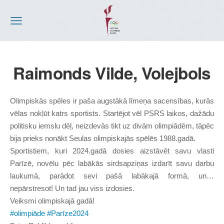
Raimonds Vilde, Volejbols
Olimpiskās spēles ir paša augstākā līmeņa sacensības, kurās
vēlas nokļūt katrs sportists. Startējot vēl PSRS laikos, dažādu
politisku iemslu dēļ, neizdevās tikt uz divām olimpiādēm, tāpēc
bija prieks nonākt Seulas olimpiskajās spēlēs 1988.gadā.
Sportistiem, kuri 2024.gadā dosies aizstāvēt savu vlasti
Parīzē, novēlu pēc labākās sirdsapziņas izdarīt savu darbu
laukumā, parādot sevi pašā labākajā formā, un…
nepārstresot! Un tad jau viss izdosies.
Veiksmi olimpiskajā gadā!
#olimpiāde
#Parīze2024