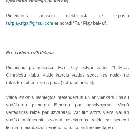
aprakstīto situāciju (ja tāds ir).
Pieteikums jānosūta elektroniski uz e-pastu
fairplay.riga@gmail.com
ar norādi “Fair Play balvai”.
Pretendentu vērtēšana
Pieteiktos pretendentus Fair Play balvai vērtēs “Latvijas
Olimpiešu kluba” valde kārtējā valdes sēdē, kas notiek ne
retāk kā četras reizes gadā (katru ceturksni).
Valde izskatīs iesniegtos pretendentus un ar vienkāršu balsu
vairākumu pieņems lēmumu par apbalvojamo. Vienā
vērtēšanas reizē par uzvarētāju var tikt atzīts viens vai arī
vairāki pretendenti. Izskatot pieteikumus, valde var pieņemt
lēmumu neapbalvot nevienu no uz to brīdi iesniegtajiem.