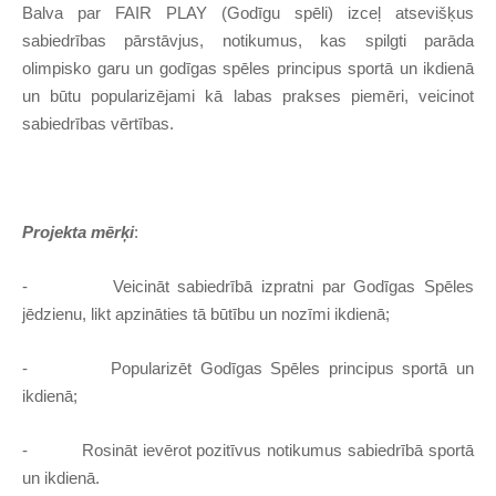
Balva par FAIR PLAY (Godīgu spēli) izceļ atsevišķus
sabiedrības pārstāvjus, notikumus, kas spilgti parāda
olimpisko garu un godīgas spēles principus sportā un ikdienā
un būtu popularizējami kā labas prakses piemēri, veicinot
sabiedrības vērtības.
Projekta mērķi
:
- Veicināt sabiedrībā izpratni par Godīgas Spēles
jēdzienu, likt apzināties tā būtību un nozīmi ikdienā;
- Popularizēt Godīgas Spēles principus sportā un
ikdienā;
- Rosināt ievērot pozitīvus notikumus sabiedrībā sportā
un ikdienā.