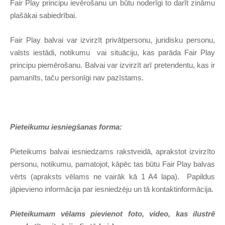
Fair Play principu ievērošanu un būtu noderīgi to darīt zināmu
plašākai sabiedrībai.
Fair Play balvai var izvirzīt privātpersonu, juridisku personu,
valsts iestādi, notikumu vai situāciju, kas parāda Fair Play
principu piemērošanu. Balvai var izvirzīt arī pretendentu, kas ir
pamanīts, taču personīgi nav pazīstams.
Pieteikumu iesniegšanas forma:
Pieteikums balvai iesniedzams rakstveidā, aprakstot izvirzīto
personu, notikumu, pamatojot, kāpēc tas būtu Fair Play balvas
vērts (apraksts vēlams ne vairāk kā 1 A4 lapa). Papildus
jāpievieno informācija par iesniedzēju un tā kontaktinformācija.
Pieteikumam vēlams pievienot foto, video, kas ilustrē