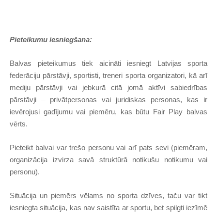
Pieteikumu iesniegšana:
Balvas pieteikumus tiek aicināti iesniegt Latvijas sporta
federāciju pārstāvji, sportisti, treneri sporta organizatori, kā arī
mediju pārstāvji vai jebkurā citā jomā aktīvi sabiedrības
pārstāvji – privātpersonas vai juridiskas personas, kas ir
ievērojusi gadījumu vai piemēru, kas būtu Fair Play balvas
vērts.
Pieteikt balvai var trešo personu vai arī pats sevi (piemēram,
organizācija izvirza savā struktūrā notikušu notikumu vai
personu).
Situācija un piemērs vēlams no sporta dzīves, taču var tikt
iesniegta situācija, kas nav saistīta ar sportu, bet spilgti iezīmē