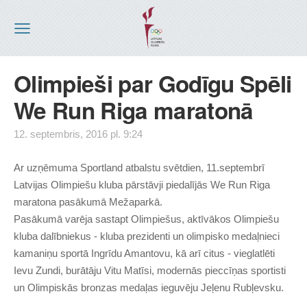
Olimpieši par Godīgu Spēli
We Run Riga maratonā
12. septembris, 2016 pl. 9:24
Ar uzņēmuma Sportland atbalstu svētdien, 11.septembrī
Latvijas Olimpiešu kluba pārstāvji piedalījās We Run Riga
maratona pasākumā Mežaparkā.
Pasākumā varēja sastapt Olimpiešus, aktīvākos Olimpiešu
kluba dalībniekus - kluba prezidenti un olimpisko medaļnieci
kamaniņu sportā Ingrīdu Amantovu, kā arī citus - vieglatlēti
Ievu Zundi, burātāju Vitu Matīsi, modernās pieccīņas sportisti
un Olimpiskās bronzas medaļas ieguvēju Jeļenu Rubļevsku.